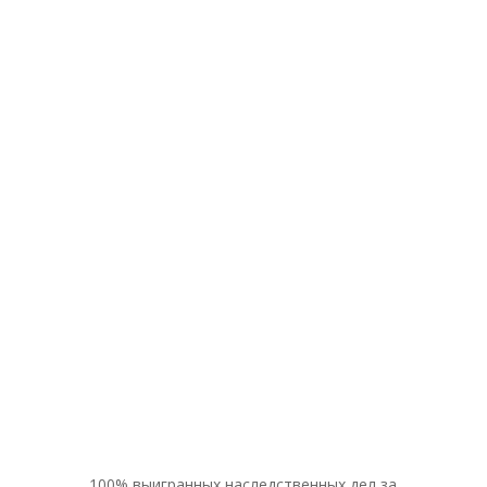
100% выигранных наследственных дел за